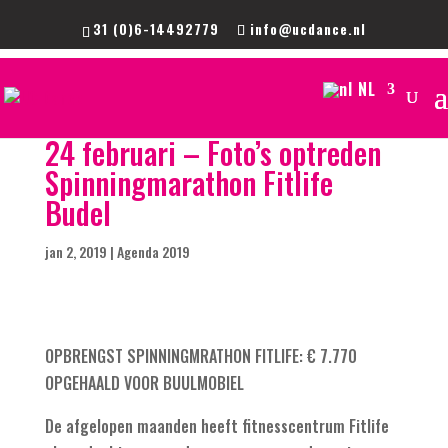
31 (0)6-14492779
info@ucdance.nl
NL
24 februari – Foto’s optreden
Spinningmarathon Fitlife
Budel
jan 2, 2019
|
Agenda 2019
OPBRENGST SPINNINGMRATHON FITLIFE: € 7.770
OPGEHAALD VOOR BUULMOBIEL
De afgelopen maanden heeft fitnesscentrum Fitlife